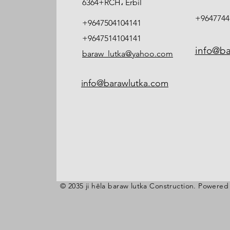
6364+RCH، Erbil
+9647744
+9647504104141
+9647514104141
info@ba
baraw_lutka@yahoo.com
info@barawlutka.com
© 2035 ji hêla baraw lutka Construction. Powered û