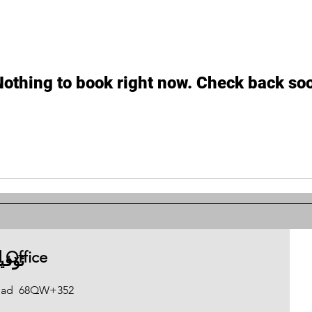
Nothing to book right now. Check back soo
 Office
ئۆف
gdad
68QW+352