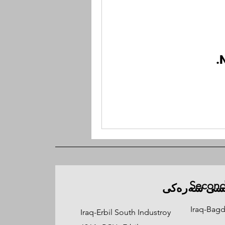
Second
یسی سەرەکی
Iraq-Ba
Iraq-Erbil South Industroy