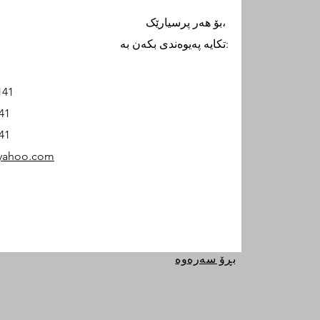
بۆ هەر پرسیارێک،
تکایە پەیوەندی بکەن بە:
141
41
41
@yahoo.com