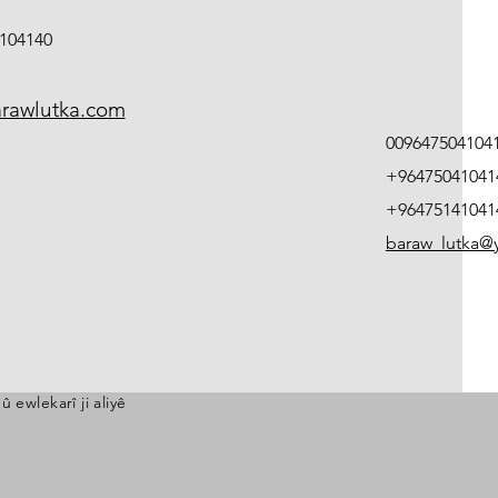
104140
rawlutka.com
009647504104
+96475041041
+96475141041
baraw_lutka
 ewlekarî ji aliyê