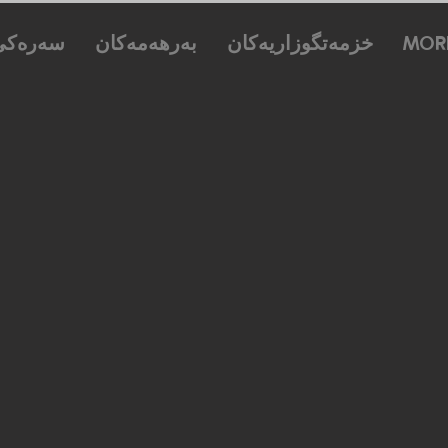
سەرەکی
بەرهەمەکان
خزمەتگوزاریەکان
Mor